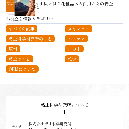
火山灰とは？化粧品への活用とその安全
性
お役立ち情報カテゴリー
すべての記事
スキンケア
粘土科学研究所のこと
ヘアケア
原料
口の中
粘土のこと
雑学
OEMについて
粘土科学研究所について
┃
株式会社 粘土科学研究所
会社名