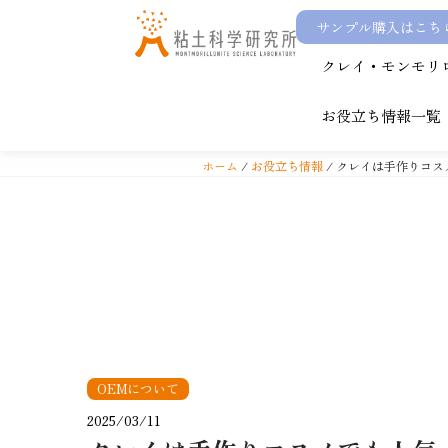
サンプル購入はこち
コ
クレイ・モンモリ
ン
テ
お役立ち情報一覧
ン
ツ
ホーム
/
お役立ち情報
/ クレイは手作りコ
へ
ス
キ
ッ
プ
OEMについて
2025/03/11