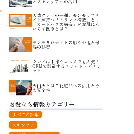
とスキンケアへの活用
天然クレイの一種、モンモリロナ
イトが持つ「トランプ構造」と
「カードハウス構造」がお肌にも
たらす働きとは？
モンモリロナイトの触り心地と保
湿の秘密
クレイは手作りコスメでも人気！
OEMで製造するメリット・デメリ
ット
火山灰とは？化粧品への活用とそ
の安全性
お役立ち情報カテゴリー
すべての記事
スキンケア