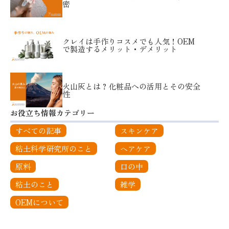
密
クレイは手作りコスメでも人気！OEM
で製造するメリット・デメリット
火山灰とは？化粧品への活用とその安全
性
お役立ち情報カテゴリー
すべての記事
スキンケア
粘土科学研究所のこと
ヘアケア
原料
口の中
粘土のこと
雑学
OEMについて