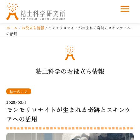
コ
ン
ホーム
/
お役立ち情報
/ モンモリロナイトが生まれる奇跡とスキンケアへ
テ
の活用
ン
ツ
へ
ス
粘土科学のお役立ち情報
キ
ッ
プ
粘土のこと
2025/03/3
モンモリロナイトが生まれる奇跡とスキンケ
アへの活用