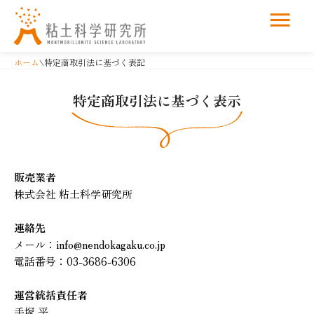
コ
ン
ホーム
\
特定商取引法に基づく表記
テ
ン
特定商取引法に基づく表示
ツ
へ
ス
キ
ッ
販売業者
プ
株式会社 粘土科学研究所
連絡先
メール：info@nendokagaku.co.jp
電話番号：03-3686-6306
運営統括責任者
手塚 平