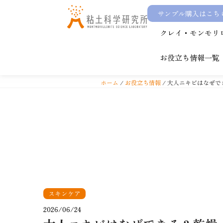
サンプル購入はこち
コ
クレイ・モンモリ
ン
テ
お役立ち情報一覧
ン
ツ
ホーム
/
お役立ち情報
/ 大人ニキビはなぜ
へ
ス
キ
ッ
プ
スキンケア
2026/06/24