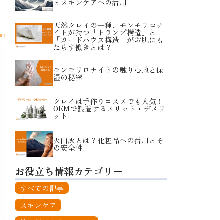
とスキンケアへの活用
天然クレイの一種、モンモリロナ
イトが持つ「トランプ構造」と
「カードハウス構造」がお肌にも
たらす働きとは？
モンモリロナイトの触り心地と保
湿の秘密
クレイは手作りコスメでも人気！
OEMで製造するメリット・デメリ
ット
火山灰とは？化粧品への活用とそ
の安全性
お役立ち情報カテゴリー
すべての記事
スキンケア