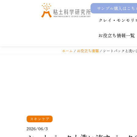
サンプル購入はこち
コ
クレイ・モンモリ
ン
テ
お役立ち情報一覧
ン
ツ
ホーム
/
お役立ち情報
/ シートパックと洗
へ
ス
キ
ッ
プ
スキンケア
2026/06/3