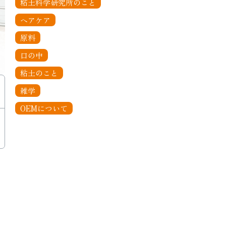
粘土科学研究所のこと
ヘアケア
原料
口の中
粘土のこと
雑学
OEMについて
、