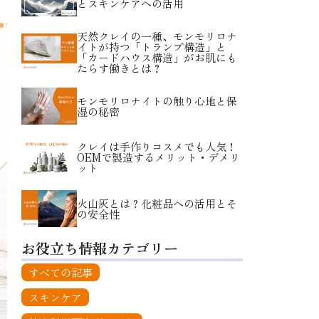
とスキンケアへの活用
天然クレイの一種、モンモリロナ
イトが持つ「トランプ構造」と
「カードハウス構造」がお肌にも
たらす働きとは？
モンモリロナイトの触り心地と保
湿の秘密
クレイは手作りコスメでも人気！
OEMで製造するメリット・デメリ
ット
火山灰とは？化粧品への活用とそ
の安全性
お役立ち情報カテゴリー
すべての記事
スキンケア