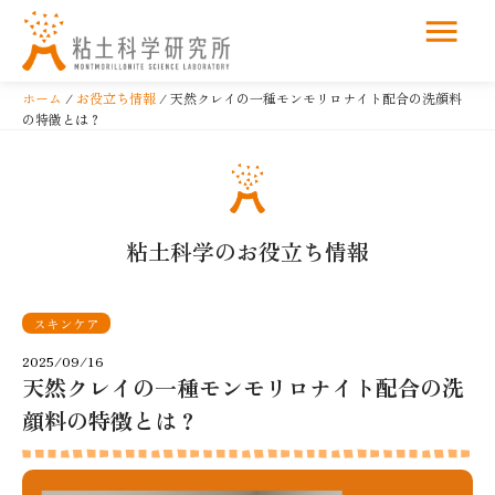
コ
ン
ホーム
/
お役立ち情報
/ 天然クレイの一種モンモリロナイト配合の洗顔料
テ
の特徴とは？
ン
ツ
へ
ス
粘土科学のお役立ち情報
キ
ッ
プ
スキンケア
2025/09/16
天然クレイの一種モンモリロナイト配合の洗
顔料の特徴とは？