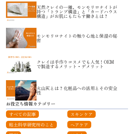
天然クレイの一種、モンモリロナイトが
持つ「トランプ構造」と「カードハウス
構造」がお肌にもたらす働きとは？
モンモリロナイトの触り心地と保湿の秘
密
クレイは手作りコスメでも人気！OEM
で製造するメリット・デメリット
火山灰とは？化粧品への活用とその安全
性
お役立ち情報カテゴリー
すべての記事
スキンケア
粘土科学研究所のこと
ヘアケア