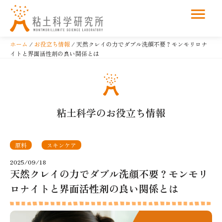
コ
ン
ホーム
/
お役立ち情報
/ 天然クレイの力でダブル洗顔不要？モンモリロナ
テ
イトと界面活性剤の良い関係とは
ン
ツ
へ
ス
粘土科学のお役立ち情報
キ
ッ
プ
原料
スキンケア
2025/09/18
天然クレイの力でダブル洗顔不要？モンモリ
ロナイトと界面活性剤の良い関係とは