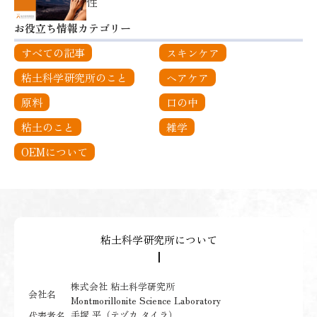
性
お役立ち情報カテゴリー
すべての記事
スキンケア
粘土科学研究所のこと
ヘアケア
原料
口の中
粘土のこと
雑学
OEMについて
粘土科学研究所について
┃
株式会社 粘土科学研究所
会社名
Montmorillonite Science Laboratory
手塚 平（テヅカ タイラ）
代表者名