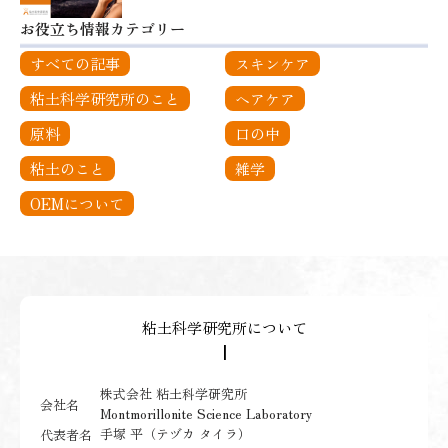
お役立ち情報カテゴリー
すべての記事
スキンケア
粘土科学研究所のこと
ヘアケア
原料
口の中
粘土のこと
雑学
OEMについて
粘土科学研究所について
┃
株式会社 粘土科学研究所
会社名
Montmorillonite Science Laboratory
手塚 平（テヅカ タイラ）
代表者名