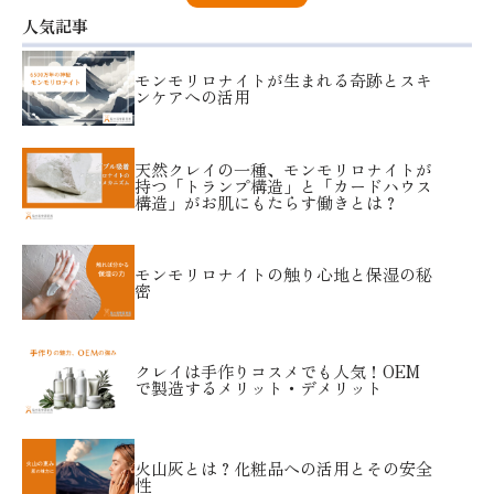
人気記事
モンモリロナイトが生まれる奇跡とスキ
ンケアへの活用
天然クレイの一種、モンモリロナイトが
持つ「トランプ構造」と「カードハウス
構造」がお肌にもたらす働きとは？
モンモリロナイトの触り心地と保湿の秘
密
クレイは手作りコスメでも人気！OEM
で製造するメリット・デメリット
火山灰とは？化粧品への活用とその安全
性