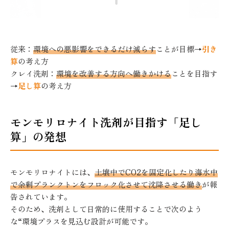
従来：
環境への悪影響をできるだけ減らす
ことが目標→
引き
算
の考え方
クレイ洗剤：
環境を改善する方向へ働きかける
ことを目指す
→
足し算
の考え方
モンモリロナイト洗剤が目指す「足し
算」の発想
モンモリロナイトには、
土壌中でCO2を固定化したり海水中
で余剰プランクトンをフロック化させて沈降させる働き
が報
告されています。
そのため、洗剤として日常的に使用することで次のよう
な“環境プラスを見込む設計が可能です。