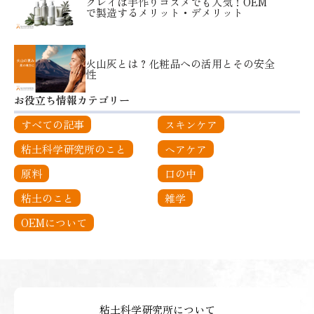
クレイは手作りコスメでも人気！OEM
で製造するメリット・デメリット
火山灰とは？化粧品への活用とその安全
性
お役立ち情報カテゴリー
すべての記事
スキンケア
粘土科学研究所のこと
ヘアケア
原料
口の中
粘土のこと
雑学
OEMについて
粘土科学研究所について