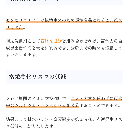
モンモリロナイトは鉱物由来のため環境負荷になることはあ
りません
。
補助洗浄剤として
石けん成分
を組み合わせれば、高泡力の合
成界面活性剤を大幅に削減でき、分解までの時間も短縮しや
すいといえます。
富栄養化リスクの低減
クレイ層間のイオン交換作用で、
リン・窒素を使わずに硬水
中のカルシウム・マグネシウムを吸着
することができます。
結果として排水のリン・窒素濃度が抑えられ、赤潮発生リス
ク低減の一助となります。