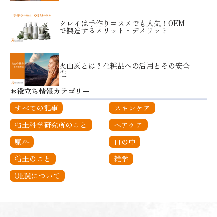
クレイは手作りコスメでも人気！OEM
で製造するメリット・デメリット
火山灰とは？化粧品への活用とその安全
性
お役立ち情報カテゴリー
すべての記事
スキンケア
粘土科学研究所のこと
ヘアケア
原料
口の中
粘土のこと
雑学
OEMについて