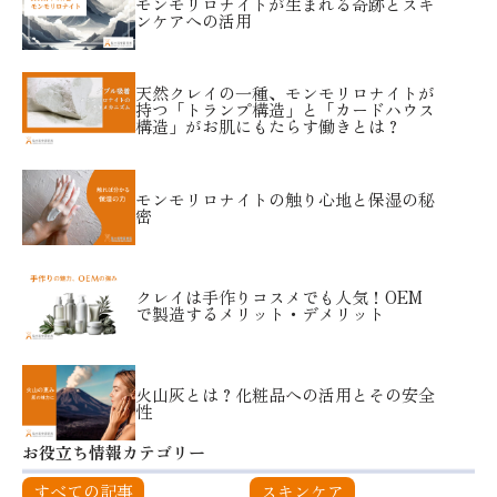
モンモリロナイトが生まれる奇跡とスキ
ンケアへの活用
天然クレイの一種、モンモリロナイトが
持つ「トランプ構造」と「カードハウス
構造」がお肌にもたらす働きとは？
モンモリロナイトの触り心地と保湿の秘
密
クレイは手作りコスメでも人気！OEM
で製造するメリット・デメリット
火山灰とは？化粧品への活用とその安全
性
お役立ち情報カテゴリー
すべての記事
スキンケア