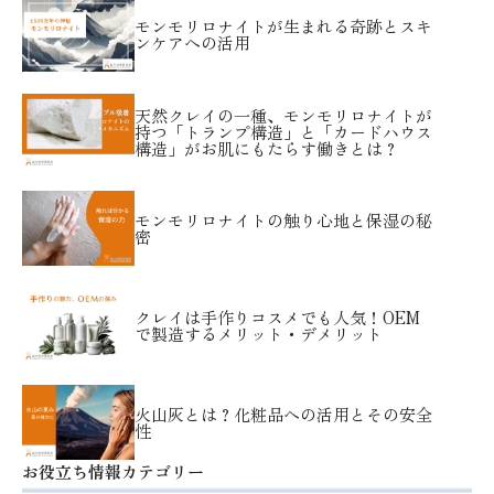
モンモリロナイトが生まれる奇跡とスキ
ンケアへの活用
天然クレイの一種、モンモリロナイトが
持つ「トランプ構造」と「カードハウス
構造」がお肌にもたらす働きとは？
モンモリロナイトの触り心地と保湿の秘
密
クレイは手作りコスメでも人気！OEM
で製造するメリット・デメリット
火山灰とは？化粧品への活用とその安全
性
お役立ち情報カテゴリー