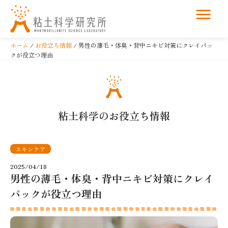
コ
ン
ホーム
/
お役立ち情報
/ 男性の薄毛・体臭・背中ニキビ対策にクレイパッ
テ
クが役立つ理由
ン
ツ
へ
ス
粘土科学のお役立ち情報
キ
ッ
プ
スキンケア
2025/04/18
男性の薄毛・体臭・背中ニキビ対策にクレイ
パックが役立つ理由