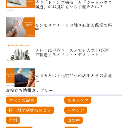
持つ「トランプ構造」と「カードハウス
構造」がお肌にもたらす働きとは？
モンモリロナイトの触り心地と保湿の秘
密
クレイは手作りコスメでも人気！OEM
で製造するメリット・デメリット
火山灰とは？化粧品への活用とその安全
性
お役立ち情報カテゴリー
すべての記事
スキンケア
粘土科学研究所のこと
ヘアケア
原料
口の中