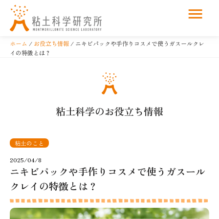
コ
ン
ホーム
/
お役立ち情報
/ ニキビパックや手作りコスメで使うガスールクレ
テ
イの特徴とは？
ン
ツ
へ
ス
粘土科学のお役立ち情報
キ
ッ
プ
粘土のこと
2025/04/8
ニキビパックや手作りコスメで使うガスール
クレイの特徴とは？