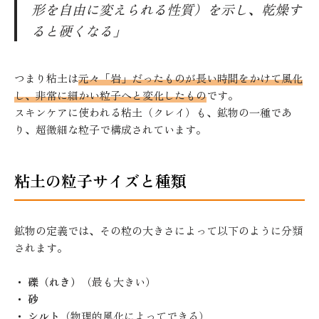
形を自由に変えられる性質）を示し、乾燥す
ると硬くなる」
つまり粘土は
元々「岩」だったものが長い時間をかけて風化
し、非常に細かい粒子へと変化したもの
です。
スキンケアに使われる粘土（クレイ）も、鉱物の一種であ
り、超微細な粒子で構成されています。
粘土の粒子サイズと種類
鉱物の定義では、その粒の大きさによって以下のように分類
されます。
・
礫（れき）
（最も大きい）
・
砂
・
シルト
（物理的風化によってできる）