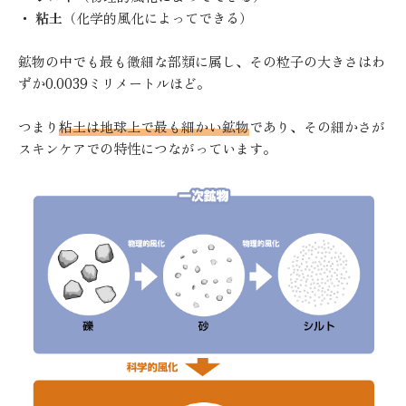
・
粘土
（化学的風化によってできる）
鉱物の中でも最も微細な部類に属し、その粒子の大きさはわ
ずか0.0039ミリメートルほど。
つまり
粘土は地球上で最も細かい鉱物
であり、その細かさが
スキンケアでの特性につながっています。