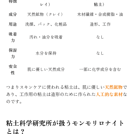
特徴
レイ）
粘土）
成分
天然鉱物（クレイ）
木材繊維・合成樹脂・油
用途
洗顔、パック、化粧品
造形、工作
吸着
汚れ・油分を吸着
なし
力
保湿
水分を保持
なし
力
安全
肌に優しい天然成分
一部に化学成分を含む
性
つまりスキンケアに使われる粘土は、肌に優しい
天然鉱物
で
あり、工作用の粘土は造形のために作られた
人工的な素材
な
のです。
粘土科学研究所が扱うモンモリロナイト
とは？