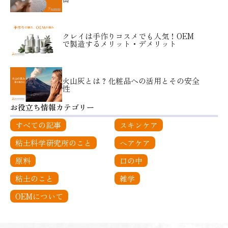
クレイは手作りコスメでも人気！OEM
で製造するメリット・デメリット
火山灰とは？化粧品への活用とその安全
性
お役立ち情報カテゴリー
すべての記事
スキンケア
粘土科学研究所のこと
ヘアケア
原料
口の中
粘土のこと
雑学
OEMについて