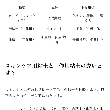
種類
成分
主な用途
クレイ（スキンケ
化粧品、鋳物、土壌
天然鉱物
ア用）
改良
紙粘土（工作用）
パルプ＋油
手芸、造形工作
小麦粉＋合成樹脂
油粘土（工作用）
美術造形、模型制作
＋油
スキンケア用粘土と工作用粘土の違いと
は？
スキンケアに使われる粘土と工作用の粘土を比較すると、以
下のような違いが明確になります。
スキンケア用の粘土（ク
工作用の粘土（紙粘土・油