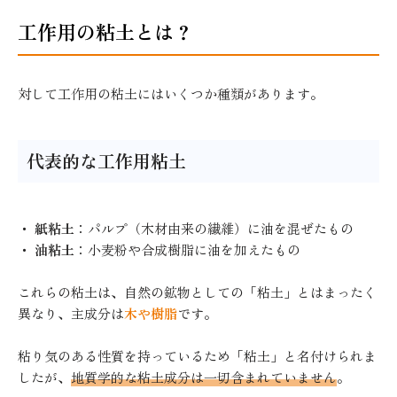
工作用の粘土とは？
対して工作用の粘土にはいくつか種類があります。
代表的な工作用粘土
・
紙粘土
：パルプ（木材由来の繊維）に油を混ぜたもの
・
油粘土
：小麦粉や合成樹脂に油を加えたもの
これらの粘土は、自然の鉱物としての「粘土」とはまったく
異なり、主成分は
木や樹脂
です。
粘り気のある性質を持っているため「粘土」と名付けられま
したが、
地質学的な粘土成分は一切含まれていません
。